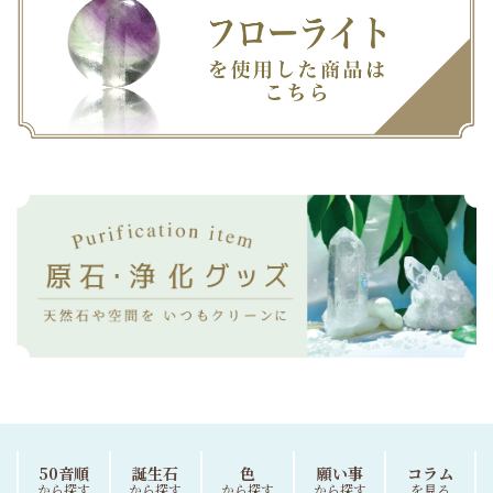
50音順
誕生石
色
願い事
コラム
から探す
から探す
から探す
から探す
を見る