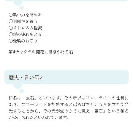
○集中力を高める
○明晰性を養う
○ストレスの軽減
○頭の疲れをとる
○受験のお守り
第4チャクラの開花に働きかける石
歴史・言い伝え
和名は「蛍石」といいます。その所以はフローライトの性質に
あり、フローライトを加熱するとぱちぱちという音を立てて発
光することから、その光が蛍のように見え「蛍石」という和名
がつけられたといわれています。