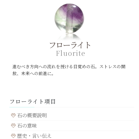
フローライト
F
l
u
o
r
i
t
e
進むべき方向への流れを授ける目覚めの石。ストレスの開
放、未来への前進に。
フローライト項目
石の概要説明
石の意味
歴史・言い伝え