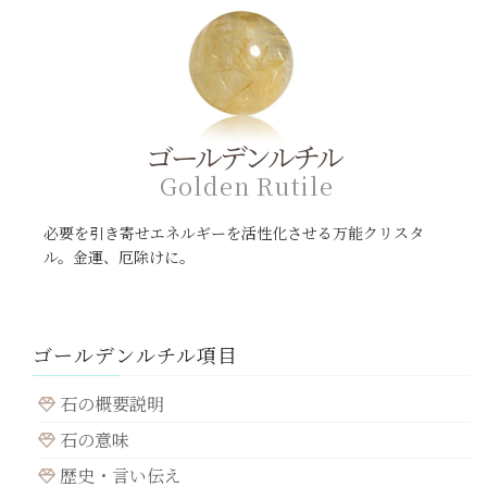
ゴールデンルチル
G
o
l
d
e
n
R
u
t
i
l
e
必要を引き寄せエネルギーを活性化させる万能クリスタ
ル。金運、厄除けに。
ゴールデンルチル項目
石の概要説明
石の意味
歴史・言い伝え