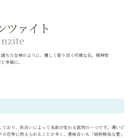
ンツァイト
n
z
i
t
e
に満ちた女神のように、優しく寄り添う可憐な石。精神安
愛と幸福に。
しており、色合いによって名前が変わる鉱物の一つです。薄いピ
クの花等に例えられることが多く、意味合いも「純粋無垢な愛」