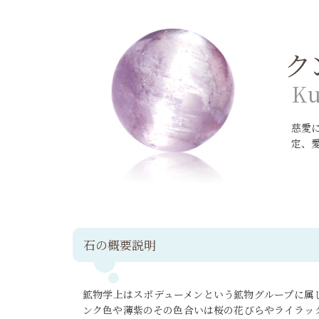
ク
K
u
慈愛
定、
石の概要説明
鉱物学上はスポデューメンという鉱物グループに属
ンク色や薄紫のその色合いは桜の花びらやライラッ