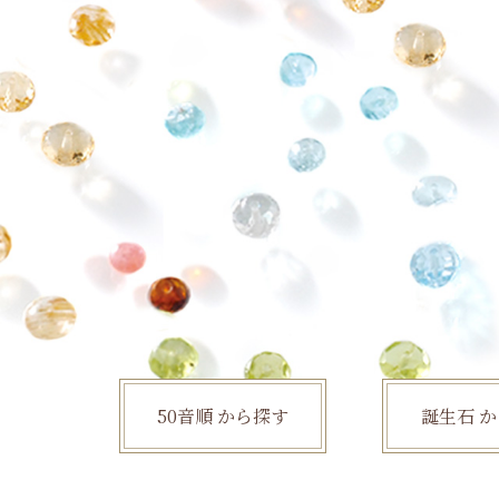
50音順
から探す
誕生石
か