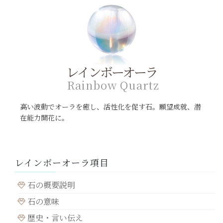
レインボーオーラ
R
a
i
n
b
o
w
Q
u
a
r
t
z
高い波動でオーラを癒し、活性化を促す石。願望成就、潜
在能力開花に。
レインボーオーラ項目
石の概要説明
石の意味
歴史・言い伝え