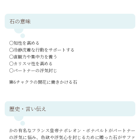
石の意味
○知性を高める
○冷静沈着な行動をサポートする
○直観力や集中力を養う
○カリスマ性を高める
○パートナーの浮気封じ
第6チャクラの開花に働きかける石
歴史・言い伝え
かの有名なフランス皇帝ナポレオン・ボナパルトがパートナー
の浮気に悩み、色欲や浮気心を封じるために贈った石がサファ