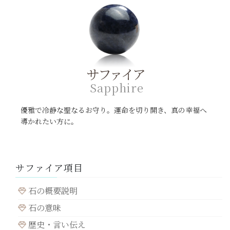
サファイア
S
a
p
p
h
i
r
e
優雅で冷静な聖なるお守り。運命を切り開き、真の幸福へ
導かれたい方に。
サファイア項目
石の概要説明
石の意味
歴史・言い伝え