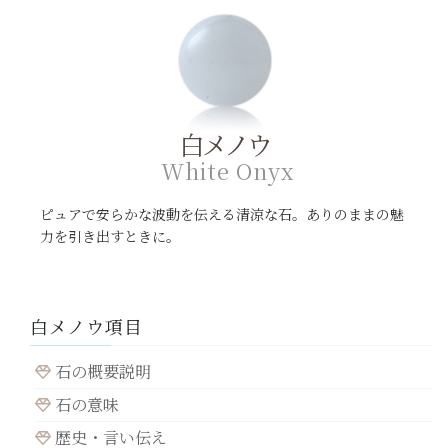
白メノウ
W
h
i
t
e
O
n
y
x
ピュアで安らかな波動を伝える清涼な石。ありのままの魅
力を引き出すときに。
白メノウ項目
石の概要説明
石の意味
歴史・言い伝え