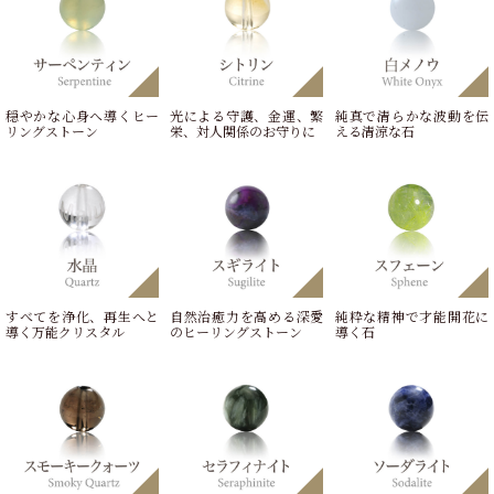
穏やかな心身へ導くヒー
光による守護、金運、繁
純真で清らかな波動を伝
リングストーン
栄、対人関係のお守りに
える清涼な石
すべてを浄化、再生へと
自然治癒力を高める深愛
純粋な精神で才能開花に
導く万能クリスタル
のヒーリングストーン
導く石