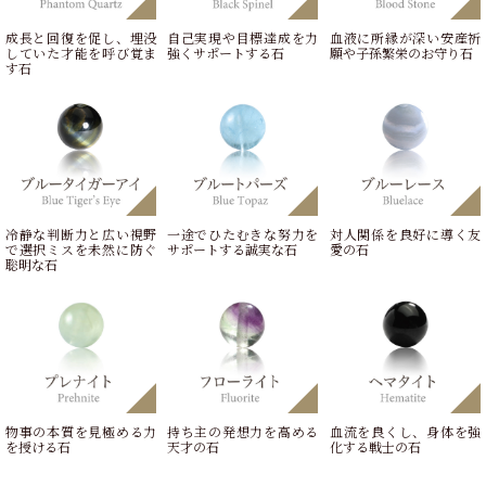
成長と回復を促し、埋没
自己実現や目標達成を力
血液に所縁が深い安産祈
していた才能を呼び覚ま
強くサポートする石
願や子孫繁栄のお守り石
す石
冷静な判断力と広い視野
一途でひたむきな努力を
対人関係を良好に導く友
で選択ミスを未然に防ぐ
サポートする誠実な石
愛の石
聡明な石
物事の本質を見極める力
持ち主の発想力を高める
血流を良くし、身体を強
を授ける石
天才の石
化する戦士の石