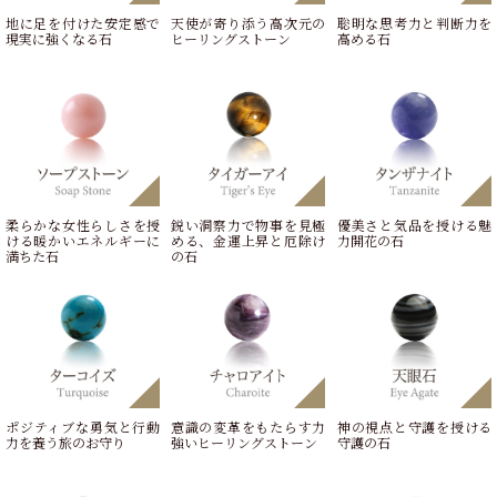
地に足を付けた安定感で
天使が寄り添う高次元の
聡明な思考力と判断力を
現実に強くなる石
ヒーリングストーン
高める石
柔らかな女性らしさを授
鋭い洞察力で物事を見極
優美さと気品を授ける魅
ける暖かいエネルギーに
める、金運上昇と厄除け
力開花の石
満ちた石
の石
ポジティブな勇気と行動
意識の変革をもたらす力
神の視点と守護を授ける
力を養う旅のお守り
強いヒーリングストーン
守護の石