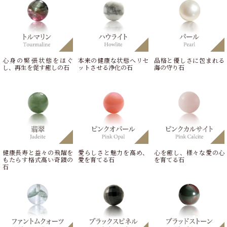
心身の緊張状態をほぐ
本来の健康な状態へリセ
品格と優しさに包まれる
し、再生を促す癒しの石
ットさせる浄化の石
海の守り石
健康長寿と益々の飛躍を
愛らしさと魅力を高め、
心を癒し、様々な愛の心
もたらす格式高い奇蹟の
愛を育てる石
を育てる石
石