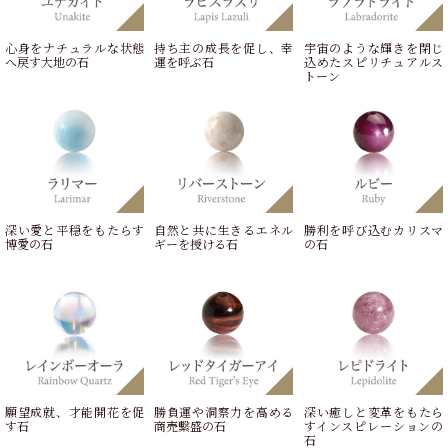
心身をナチュラルな状態
持ち主の成長を促し、幸
宇宙のような輝きを閉じ
へ戻す大地の石
運を呼ぶ石
込めたスピリチュアルス
トーン
深い愛と平穏をもたらす
自然と共に生きるエネル
勝利を呼び込むカリスマ
博愛の石
ギーを授ける石
の石
願望成就、才能開花を促
勝負運や洞察力を高める
深い癒しと変革をもたら
す石
商売繫盛の石
すインスピレーションの
石