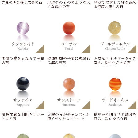
先見の明を養う成長の石
地球そのもののような大
寛容で安定した絆を深め
きな母性の石
る健康と癒しの石
無償の愛をもたらす幸福
健康祈願や子宝に恵まれ
必要なエネルギーを引き
の石
る海の宝石
寄せ、活性化させる石
冷静沈着な判断をサポー
太陽の光がチャンスへと
穏やかな明るさで調和を
トする石
導くサクセスストーン
育み、災いを払う石