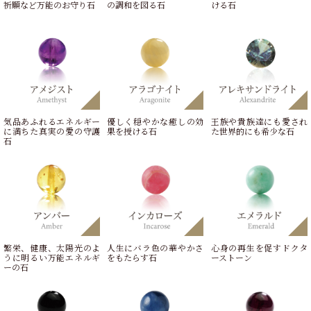
祈願など万能のお守り石
の調和を図る石
ける石
気品あふれるエネルギー
優しく穏やかな癒しの効
王族や貴族達にも愛され
に満ちた真実の愛の守護
果を授ける石
た世界的にも希少な石
石
繁栄、健康、太陽光のよ
人生にバラ色の華やかさ
心身の再生を促すドクタ
うに明るい万能エネルギ
をもたらす石
ーストーン
ーの石