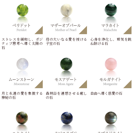
ストレスを緩和し、ポジ
母の大いなる愛を授ける
心身を浄化し、邪気を跳
ティブ思考へ導く太陽の
子宝の石
ね除ける石
石
月と永遠の愛を象徴する
森林浴を連想させる癒し
自由へ導く慈愛の石
神秘の石
の石