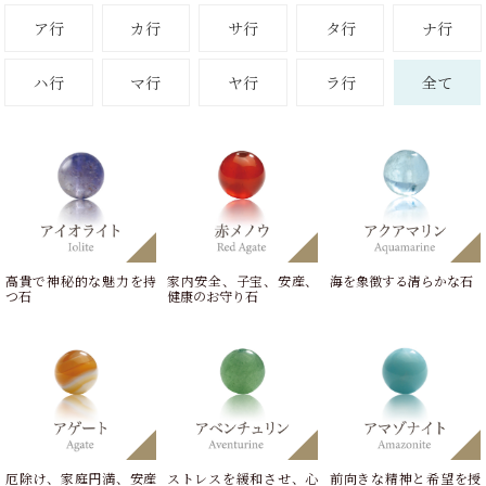
ア
行
カ
行
サ
行
タ
行
ナ
行
ハ
行
マ
行
ヤ
行
ラ
行
全
て
高貴で神秘的な魅力を持
家内安全、子宝、安産、
海を象徴する清らかな石
つ石
健康のお守り石
厄除け、家庭円満、安産
ストレスを緩和させ、心
前向きな精神と希望を授