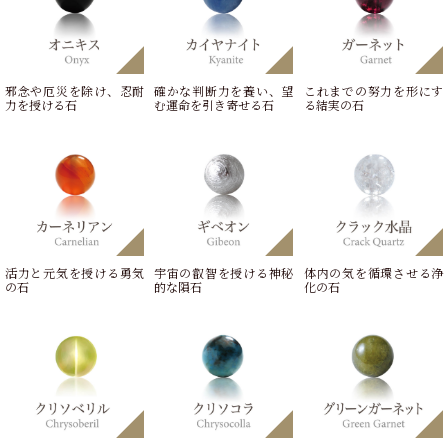
邪念や厄災を除け、忍耐
確かな判断力を養い、望
これまでの努力を形にす
力を授ける石
む運命を引き寄せる石
る結実の石
活力と元気を授ける勇気
宇宙の叡智を授ける神秘
体内の気を循環させる浄
の石
的な隕石
化の石